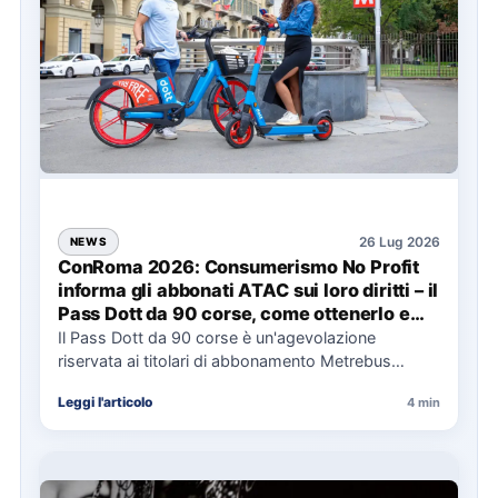
26 Lug 2026
NEWS
ConRoma 2026: Consumerismo No Profit
informa gli abbonati ATAC sui loro diritti – il
Pass Dott da 90 corse, come ottenerlo e
cosa spetta in caso di disservizi
Il Pass Dott da 90 corse è un'agevolazione
riservata ai titolari di abbonamento Metrebus
annuale ATAC e rappresenta…
Leggi l'articolo
4 min