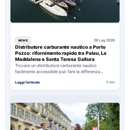
29 Lug 2026
NEWS
Distributore carburante nautico a Porto
Pozzo: rifornimento rapido tra Palau, La
Maddalena e Santa Teresa Gallura
Trovare un distributore carburante nautico
facilmente accessibile può fare la differenza
nell’organizzazione di una giornata in mare,
Leggi l'articolo
5 min
soprattutto…