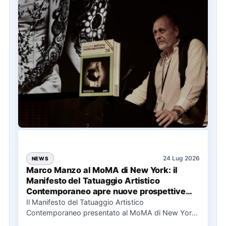
24 Lug 2026
NEWS
Marco Manzo al MoMA di New York: il
Manifesto del Tatuaggio Artistico
Contemporaneo apre nuove prospettive
per il collezionismo
Il Manifesto del Tatuaggio Artistico
Contemporaneo presentato al MoMA di New York
La presentazione del Manifesto del Tatuaggio…