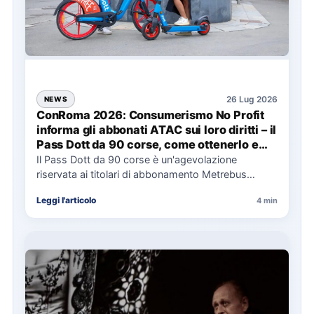
26 Lug 2026
NEWS
ConRoma 2026: Consumerismo No Profit
informa gli abbonati ATAC sui loro diritti – il
Pass Dott da 90 corse, come ottenerlo e
cosa spetta in caso di disservizi
Il Pass Dott da 90 corse è un'agevolazione
riservata ai titolari di abbonamento Metrebus
annuale ATAC e rappresenta…
Leggi l'articolo
4 min