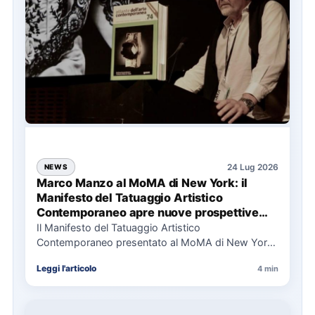
24 Lug 2026
NEWS
Marco Manzo al MoMA di New York: il
Manifesto del Tatuaggio Artistico
Contemporaneo apre nuove prospettive
per il collezionismo
Il Manifesto del Tatuaggio Artistico
Contemporaneo presentato al MoMA di New York
La presentazione del Manifesto del Tatuaggio…
Leggi l'articolo
4 min