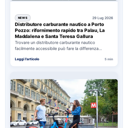
29 Lug 2026
NEWS
Distributore carburante nautico a Porto
Pozzo: rifornimento rapido tra Palau, La
Maddalena e Santa Teresa Gallura
Trovare un distributore carburante nautico
facilmente accessibile può fare la differenza
nell’organizzazione di una giornata in mare,
Leggi l'articolo
5 min
soprattutto…