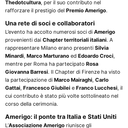
Thedotcultura
, per il suo contributo nel
rafforzare il prestigio del
Premio Amerigo
.
Una rete di soci e collaboratori
L’evento ha accolto numerosi soci di
Amerigo
provenienti dai
Chapter territoriali italiani
. A
rappresentare Milano erano presenti
Silvia
Minardi
,
Marco Marturano
ed
Edoardo Croci
,
mentre per Roma ha partecipato
Rosa
Giovanna Barresi
. Il Chapter di Firenze ha visto
la partecipazione di
Marco Mairaghi
,
Carlo
Gattai
,
Francesco Giubilei
e
Franco Lucchesi
, il
cui contributo è stato più volte sottolineato nel
corso della cerimonia.
Amerigo: il ponte tra Italia e Stati Uniti
L’
Associazione Amerigo
riunisce gli