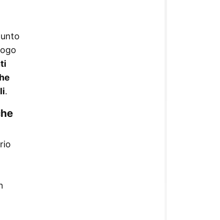
punto
uogo
ti
che
li
.
che
rio
n