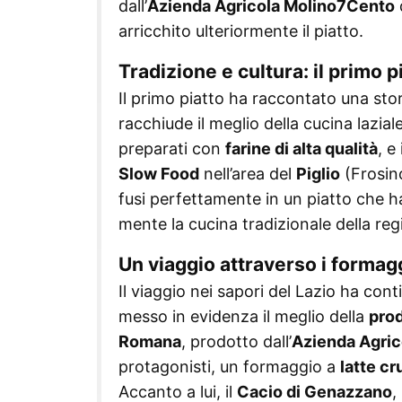
dall’
Azienda Agricola Molino7Cento
arricchito ulteriormente il piatto.
Tradizione e cultura: il primo 
Il primo piatto ha raccontato una stor
racchiude il meglio della cucina laziale
preparati con
farine di alta qualità
, e
Slow Food
nell’area del
Piglio
(Frosin
fusi perfettamente in un piatto che ha
mente la cucina tradizionale della reg
Un viaggio attraverso i formaggi
Il viaggio nei sapori del Lazio ha co
messo in evidenza il meglio della
prod
Romana
, prodotto dall’
Azienda Agri
protagonisti, un formaggio a
latte c
Accanto a lui, il
Cacio di Genazzano
,