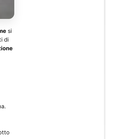
ime
si
i di
zione
l
l
a.
otto