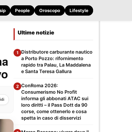
sip
People
Oroscopo
Lifestyle
Ultime notizie
Distributore carburante nautico
1
na
a Porto Pozzo: rifornimento
rapido tra Palau, La Maddalena
vo
e Santa Teresa Gallura
ConRoma 2026:
2
Consumerismo No Profit
informa gli abbonati ATAC sui
idi
loro diritti – il Pass Dott da 90
corse, come ottenerlo e cosa
spetta in caso di disservizi
Marco Bassano: vivere dove il