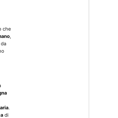
o che
mano
,
 da
no
a
gna
aria
.
ca
di