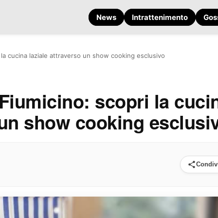
News
Intrattenimento
Gos
 la cucina laziale attraverso un show cooking esclusivo
Fiumicino: scopri la cuci
o un show cooking esclusi
Condiv