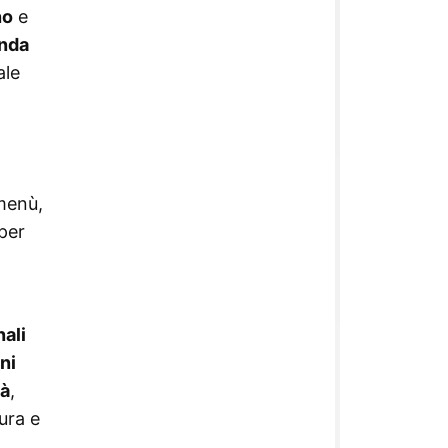
no
e
nda
ale
 menù,
 per
nali
ni
tà
,
ura e