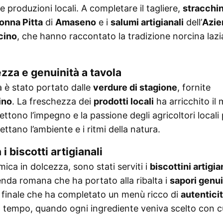
e produzioni locali. A completare il tagliere,
stracchi
onna Pitta
di
Amaseno
e i
salumi artigianali
dell’
Azie
cino
, che hanno raccontato la tradizione norcina lazi
zza e genuinità a tavola
a è stato portato dalle
verdure di stagione
, fornite
ino
. La freschezza dei
prodotti locali
ha arricchito il
ettono l’impegno e la passione degli agricoltori locali
pettano l’ambiente e i ritmi della natura.
i biscotti artigianali
ica in dolcezza, sono stati serviti i
biscottini artigia
ienda romana che ha portato alla ribalta i
sapori genui
e finale che ha completato un menù ricco di
autentici
 un tempo, quando ogni ingrediente veniva scelto con c