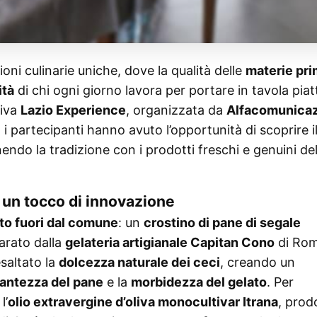
ioni culinarie uniche, dove la qualità delle
materie pr
ità
di chi ogni giorno lavora per portare in tavola piatt
tiva
Lazio Experience
, organizzata da
Alfacomunica
, i partecipanti hanno avuto l’opportunità di scoprire i
endo la tradizione con i prodotti freschi e genuini de
 un tocco di innovazione
to fuori dal comune
: un
crostino di pane di segale
arato dalla
gelateria artigianale Capitan Cono
di Rom
saltato la
dolcezza naturale dei ceci
, creando un
antezza del pane
e la
morbidezza del gelato
. Per
l’
olio extravergine d’oliva monocultivar Itrana
, prod