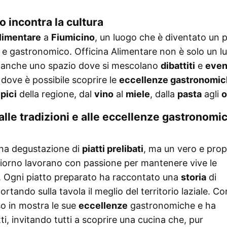
o incontra la cultura
Alimentare
a
Fiumicino
, un luogo che è diventato un 
e gastronomico. Officina Alimentare non è solo un l
ma anche uno spazio dove si mescolano
dibattiti
e
even
dove è possibile scoprire le
eccellenze gastronomi
ipici
della regione, dal
vino
al
miele
, dalla
pasta
agli
o
lle tradizioni e alle eccellenze gastronomi
una degustazione di
piatti prelibati
, ma un vero e prop
iorno lavorano con passione per mantenere vive le
. Ogni piatto preparato ha raccontato una
storia
di
portando sulla tavola il meglio del territorio laziale. Co
so in mostra le sue
eccellenze
gastronomiche e ha
ti, invitando tutti a scoprire una cucina che, pur