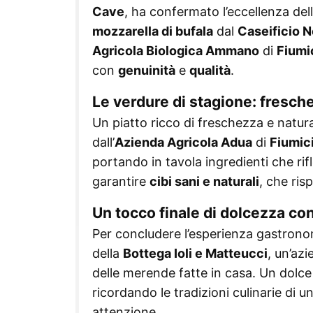
Cave
, ha confermato l’eccellenza dell
mozzarella di bufala
dal
Caseificio N
Agricola Biologica Ammano
di
Fiumi
con
genuinità
e
qualità
.
Le verdure di stagione: fresche
Un piatto ricco di freschezza e natur
dall’
Azienda Agricola Adua
di
Fiumic
portando in tavola ingredienti che rifl
garantire
cibi sani e naturali
, che ris
Un tocco finale di dolcezza con 
Per concludere l’esperienza gastronom
della
Bottega Ioli e Matteucci
, un’az
delle merende fatte in casa. Un dolc
ricordando le tradizioni culinarie di
attenzione.