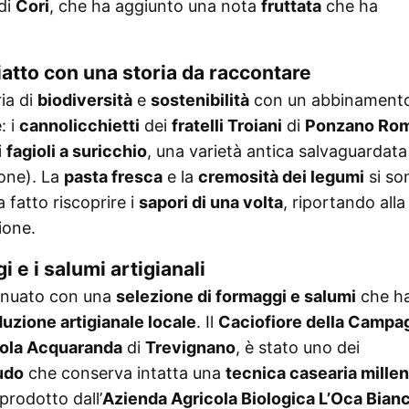
di
Cori
, che ha aggiunto una nota
fruttata
che ha
piatto con una storia da raccontare
ia di
biodiversità
e
sostenibilità
con un abbinament
: i
cannolicchietti
dei
fratelli Troiani
di
Ponzano Ro
 i
fagioli a suricchio
, una varietà antica salvaguardata
one). La
pasta fresca
e la
cremosità dei legumi
si so
 fatto riscoprire i
sapori di una volta
, riportando alla
ione.
 e i salumi artigianali
ntinuato con una
selezione di formaggi e salumi
che h
uzione artigianale locale
. Il
Caciofiore della Campa
cola Acquaranda
di
Trevignano
, è stato uno dei
rudo
che conserva intatta una
tecnica casearia millen
 prodotto dall’
Azienda Agricola Biologica L’Oca Bian