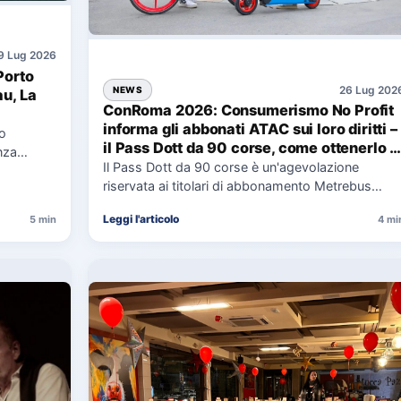
9 Lug 2026
Porto
26 Lug 202
NEWS
au, La
ConRoma 2026: Consumerismo No Profit
informa gli abbonati ATAC sui loro diritti –
co
il Pass Dott da 90 corse, come ottenerlo e
nza
cosa spetta in caso di disservizi
Il Pass Dott da 90 corse è un'agevolazione
e,
riservata ai titolari di abbonamento Metrebus
annuale ATAC e rappresenta…
Leggi l'articolo
5 min
4 mi