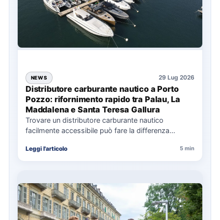
29 Lug 2026
NEWS
Distributore carburante nautico a Porto
Pozzo: rifornimento rapido tra Palau, La
Maddalena e Santa Teresa Gallura
Trovare un distributore carburante nautico
facilmente accessibile può fare la differenza
nell’organizzazione di una giornata in mare,
Leggi l'articolo
5 min
soprattutto…