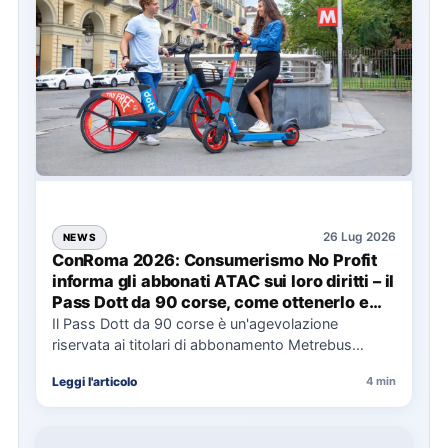
26 Lug 2026
NEWS
ConRoma 2026: Consumerismo No Profit
informa gli abbonati ATAC sui loro diritti – il
Pass Dott da 90 corse, come ottenerlo e
cosa spetta in caso di disservizi
Il Pass Dott da 90 corse è un'agevolazione
riservata ai titolari di abbonamento Metrebus
annuale ATAC e rappresenta…
Leggi l'articolo
4 min