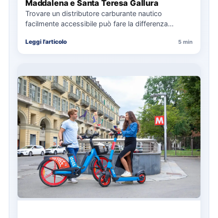
Maddalena e Santa Teresa Gallura
Trovare un distributore carburante nautico
facilmente accessibile può fare la differenza
nell’organizzazione di una giornata in mare,
Leggi l'articolo
5 min
soprattutto…