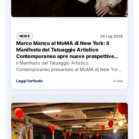
24 Lug 2026
NEWS
Marco Manzo al MoMA di New York: il
Manifesto del Tatuaggio Artistico
Contemporaneo apre nuove prospettive
per il collezionismo
Il Manifesto del Tatuaggio Artistico
Contemporaneo presentato al MoMA di New York
La presentazione del Manifesto del Tatuaggio…
Leggi l'articolo
4 min