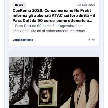
26 Lug 2026
NEWS
ConRoma 2026: Consumerismo No Profit
informa gli abbonati ATAC sui loro diritti – il
Pass Dott da 90 corse, come ottenerlo e
cosa spetta in caso di disservizi
Il Pass Dott da 90 corse è un'agevolazione
riservata ai titolari di abbonamento Metrebus
annuale ATAC e rappresenta…
Leggi l'articolo
4 min