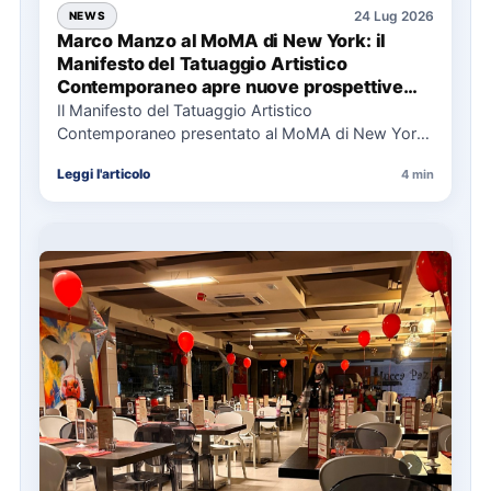
24 Lug 2026
NEWS
Marco Manzo al MoMA di New York: il
Manifesto del Tatuaggio Artistico
Contemporaneo apre nuove prospettive
per il collezionismo
Il Manifesto del Tatuaggio Artistico
Contemporaneo presentato al MoMA di New York
La presentazione del Manifesto del Tatuaggio…
Leggi l'articolo
4 min