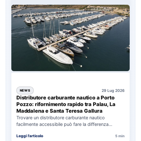
29 Lug 2026
NEWS
Distributore carburante nautico a Porto
Pozzo: rifornimento rapido tra Palau, La
Maddalena e Santa Teresa Gallura
Trovare un distributore carburante nautico
facilmente accessibile può fare la differenza
nell’organizzazione di una giornata in mare,
Leggi l'articolo
5 min
soprattutto…