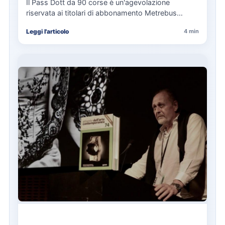
cosa spetta in caso di disservizi
Il Pass Dott da 90 corse è un'agevolazione
riservata ai titolari di abbonamento Metrebus
annuale ATAC e rappresenta…
Leggi l'articolo
4 min