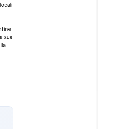
locali
nfine
La sua
lla