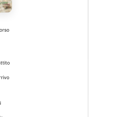
morso
ttito
rrivo
i