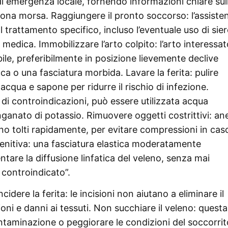
 di emergenza locale, fornendo informazioni chiare sul
rsona morsa. Raggiungere il pronto soccorso: l’assiste
 trattamento specifico, incluso l’eventuale uso di sie
medica. Immobilizzare l’arto colpito: l’arto interessat
ile, preferibilmente in posizione lievemente declive
ca o una fasciatura morbida. Lavare la ferita: pulire
cqua e sapone per ridurre il rischio di infezione.
a di controindicazioni, può essere utilizzata acqua
anato di potassio. Rimuovere oggetti costrittivi: anel
anno tolti rapidamente, per evitare compressioni in cas
enitiva: una fasciatura elastica moderatamente
ntare la diffusione linfatica del veleno, senza mai
 controindicato”.
dere la ferita: le incisioni non aiutano a eliminare il
ioni e danni ai tessuti. Non succhiare il veleno: questa
ntaminazione o peggiorare le condizioni del soccorrit