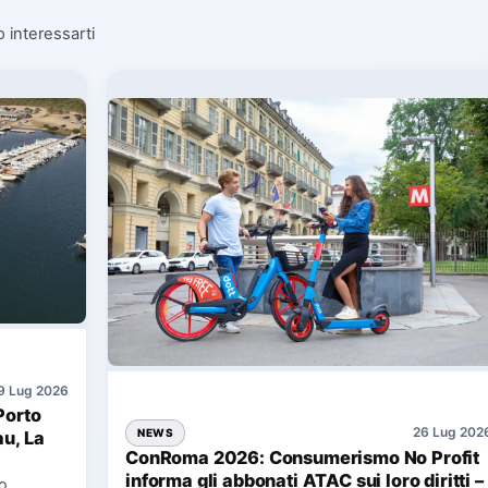
o interessarti
9 Lug 2026
Porto
26 Lug 202
NEWS
au, La
ConRoma 2026: Consumerismo No Profit
informa gli abbonati ATAC sui loro diritti –
co