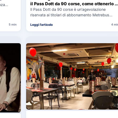
il Pass Dott da 90 corse, come ottenerlo e
nza
cosa spetta in caso di disservizi
Il Pass Dott da 90 corse è un'agevolazione
e,
riservata ai titolari di abbonamento Metrebus
annuale ATAC e rappresenta…
Leggi l'articolo
5 min
4 mi