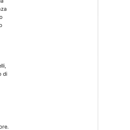
la
nza
ro
o
li,
o di
ore.