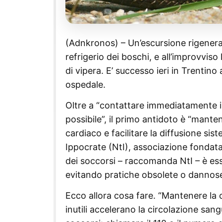
(Adnkronos) – Un’escursione rigenerante
refrigerio dei boschi, e all’improvviso 
di vipera. E’ successo ieri in Trentino
ospedale.
Oltre a “contattare immediatamente i
possibile”, il primo antidoto è “manten
cardiaco e facilitare la diffusione si
Ippocrate (NtI), associazione fondata
dei soccorsi – raccomanda NtI – è ess
evitando pratiche obsolete o dannose
Ecco allora cosa fare. “Mantenere la ca
inutili accelerano la circolazione sang