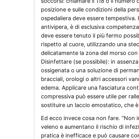
soccorsi: chiamare il 118 o il numero
posizione e sulle condizioni della pe
ospedaliera deve essere tempestiva. Il
antivipera, è di esclusiva competenza 
deve essere tenuto il più fermo possib
rispetto al cuore, utilizzando una stec
delicatamente la zona del morso con a
Disinfettare (se possibile): in assenz
ossigenata o una soluzione di permang
bracciali, orologi o altri accessori v
edema. Applicare una fasciatura cont
compressiva può essere utile per ralle
sostituire un laccio emostatico, che è
Ed ecco invece cosa non fare. “Non inci
veleno e aumentano il rischio di infez
pratica è inefficace e può causare co