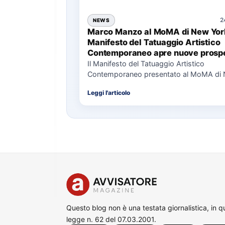
2
NEWS
Marco Manzo al MoMA di New York
Manifesto del Tatuaggio Artistico
Contemporaneo apre nuove prospe
per il collezionismo
Il Manifesto del Tatuaggio Artistico
Contemporaneo presentato al MoMA di
La presentazione del Manifesto del Tat
Leggi l'articolo
Questo blog non è una testata giornalistica, in 
legge n. 62 del 07.03.2001.