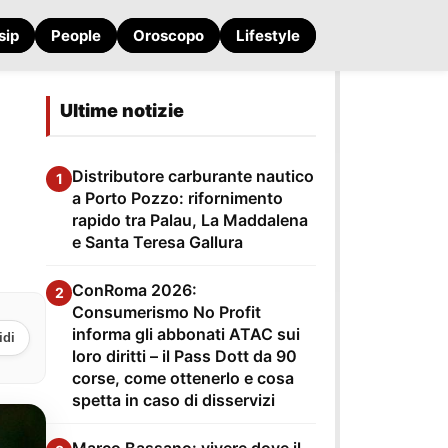
sip
People
Oroscopo
Lifestyle
Ultime notizie
Distributore carburante nautico
1
a Porto Pozzo: rifornimento
rapido tra Palau, La Maddalena
e Santa Teresa Gallura
ConRoma 2026:
2
Consumerismo No Profit
informa gli abbonati ATAC sui
idi
loro diritti – il Pass Dott da 90
corse, come ottenerlo e cosa
spetta in caso di disservizi
Marco Bassano: vivere dove il