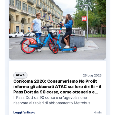
26 Lug 2026
NEWS
ConRoma 2026: Consumerismo No Profit
informa gli abbonati ATAC sui loro diritti – il
Pass Dott da 90 corse, come ottenerlo e
cosa spetta in caso di disservizi
Il Pass Dott da 90 corse è un'agevolazione
riservata ai titolari di abbonamento Metrebus
annuale ATAC e rappresenta…
Leggi l'articolo
4 min