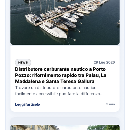
29 Lug 2026
NEWS
Distributore carburante nautico a Porto
Pozzo: rifornimento rapido tra Palau, La
Maddalena e Santa Teresa Gallura
Trovare un distributore carburante nautico
facilmente accessibile può fare la differenza
nell’organizzazione di una giornata in mare,
Leggi l'articolo
5 min
soprattutto…