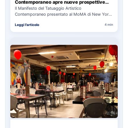
Contemporaneo apre nuove prospettive
per il collezionismo
Il Manifesto del Tatuaggio Artistico
Contemporaneo presentato al MoMA di New York
La presentazione del Manifesto del Tatuaggio…
Leggi l'articolo
4 min