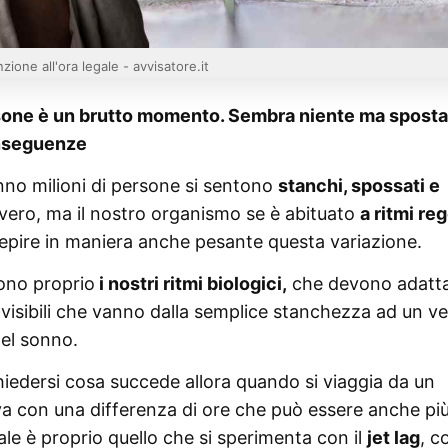
zione all'ora legale - avvisatore.it
ersone è un brutto momento. Sembra niente ma sposta
onseguenze
nno milioni di persone si sentono
stanchi, spossati e
vero, ma il nostro organismo se è abituato
a ritmi reg
rcepire in maniera anche pesante questa variazione.
sono proprio
i nostri ritmi biologici,
che devono adatta
visibili che vanno dalla semplice stanchezza ad un ve
del sonno.
edersi cosa succede allora quando si viaggia da un
rova con una differenza di ore che può essere anche più
ale è proprio quello che si sperimenta con il
jet lag
, co