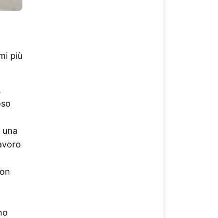
mi più
,
oso
o una
lavoro
con
mo