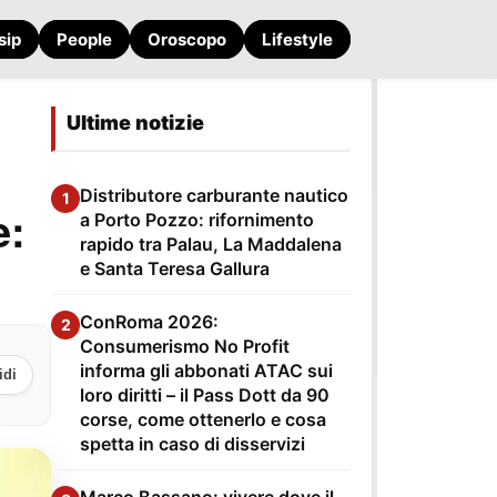
sip
People
Oroscopo
Lifestyle
Ultime notizie
Distributore carburante nautico
1
e:
a Porto Pozzo: rifornimento
rapido tra Palau, La Maddalena
e Santa Teresa Gallura
ConRoma 2026:
2
Consumerismo No Profit
informa gli abbonati ATAC sui
idi
loro diritti – il Pass Dott da 90
corse, come ottenerlo e cosa
spetta in caso di disservizi
Marco Bassano: vivere dove il