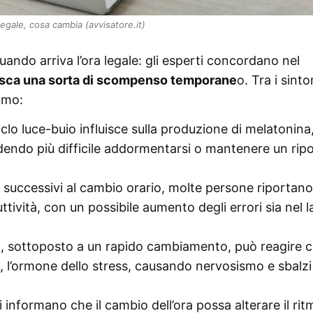
legale, cosa cambia (avvisatore.it)
ndo arriva l’ora legale: gli esperti concordano nel
isca una sorta di scompenso temporane
o. Tra i sinto
amo:
iclo luce-buio influisce sulla produzione di melatonina
dendo più difficile addormentarsi o mantenere un rip
ni successivi al cambio orario, molte persone riportan
ttività, con un possibile aumento degli errori sia nel 
o, sottoposto a un rapido cambiamento, può reagire 
lo, l’ormone dello stress, causando nervosismo e sbalzi
i informano che il cambio dell’ora possa alterare il rit