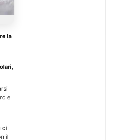
re la
olari,
rsi
ro e
 di
n il