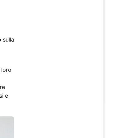
 sulla
 loro
re
i e