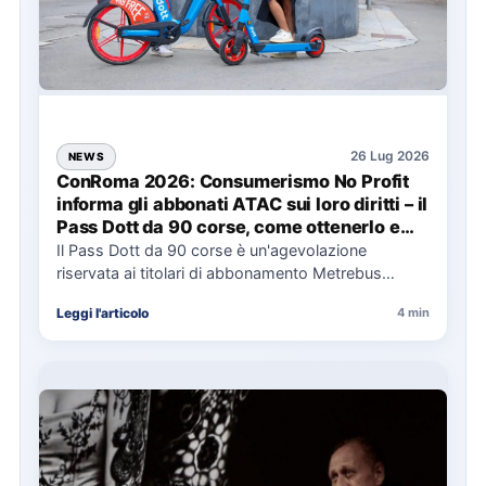
26 Lug 2026
NEWS
ConRoma 2026: Consumerismo No Profit
informa gli abbonati ATAC sui loro diritti – il
Pass Dott da 90 corse, come ottenerlo e
cosa spetta in caso di disservizi
Il Pass Dott da 90 corse è un'agevolazione
riservata ai titolari di abbonamento Metrebus
annuale ATAC e rappresenta…
Leggi l'articolo
4 min