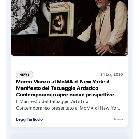
24 Lug 2026
NEWS
Marco Manzo al MoMA di New York: il
Manifesto del Tatuaggio Artistico
Contemporaneo apre nuove prospettive
per il collezionismo
Il Manifesto del Tatuaggio Artistico
Contemporaneo presentato al MoMA di New York
La presentazione del Manifesto del Tatuaggio…
Leggi l'articolo
4 min