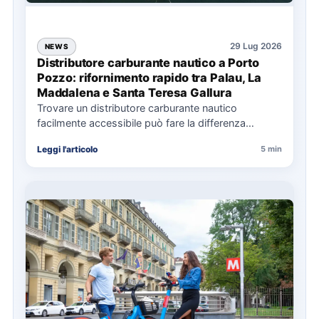
29 Lug 2026
NEWS
Distributore carburante nautico a Porto
Pozzo: rifornimento rapido tra Palau, La
Maddalena e Santa Teresa Gallura
Trovare un distributore carburante nautico
facilmente accessibile può fare la differenza
nell’organizzazione di una giornata in mare,
Leggi l'articolo
5 min
soprattutto…