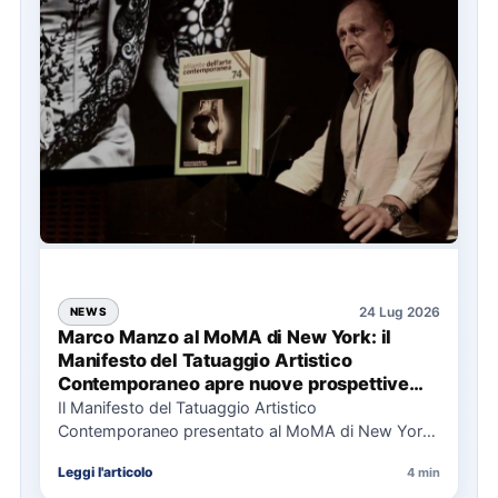
24 Lug 2026
NEWS
Marco Manzo al MoMA di New York: il
Manifesto del Tatuaggio Artistico
Contemporaneo apre nuove prospettive
per il collezionismo
Il Manifesto del Tatuaggio Artistico
Contemporaneo presentato al MoMA di New York
La presentazione del Manifesto del Tatuaggio…
Leggi l'articolo
4 min