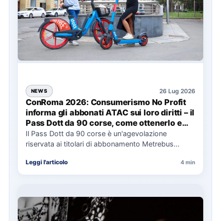
26 Lug 2026
NEWS
ConRoma 2026: Consumerismo No Profit
informa gli abbonati ATAC sui loro diritti – il
Pass Dott da 90 corse, come ottenerlo e
cosa spetta in caso di disservizi
Il Pass Dott da 90 corse è un'agevolazione
riservata ai titolari di abbonamento Metrebus
annuale ATAC e rappresenta…
Leggi l'articolo
4 min