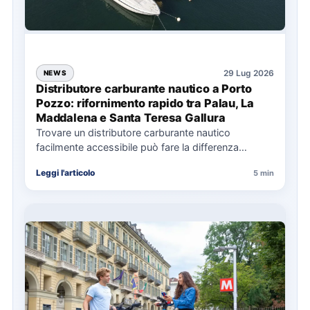
29 Lug 2026
NEWS
Distributore carburante nautico a Porto
Pozzo: rifornimento rapido tra Palau, La
Maddalena e Santa Teresa Gallura
Trovare un distributore carburante nautico
facilmente accessibile può fare la differenza
nell’organizzazione di una giornata in mare,
Leggi l'articolo
5 min
soprattutto…