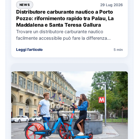
29 Lug 2026
NEWS
Distributore carburante nautico a Porto
Pozzo: rifornimento rapido tra Palau, La
Maddalena e Santa Teresa Gallura
Trovare un distributore carburante nautico
facilmente accessibile può fare la differenza
nell’organizzazione di una giornata in mare,
Leggi l'articolo
5 min
soprattutto…