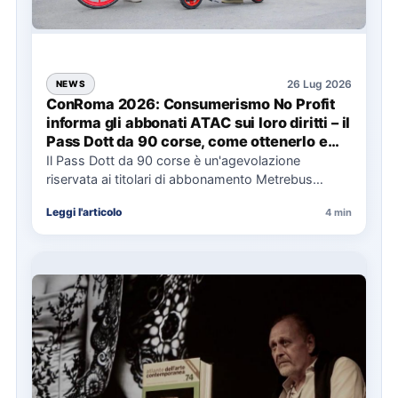
26 Lug 2026
NEWS
ConRoma 2026: Consumerismo No Profit
informa gli abbonati ATAC sui loro diritti – il
Pass Dott da 90 corse, come ottenerlo e
cosa spetta in caso di disservizi
Il Pass Dott da 90 corse è un'agevolazione
riservata ai titolari di abbonamento Metrebus
annuale ATAC e rappresenta…
Leggi l'articolo
4 min