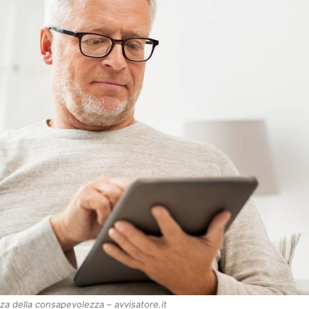
za della consapevolezza – avvisatore.it