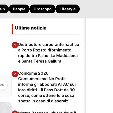
sip
People
Oroscopo
Lifestyle
Ultime notizie
Distributore carburante nautico
1
a Porto Pozzo: rifornimento
rapido tra Palau, La Maddalena
e Santa Teresa Gallura
ConRoma 2026:
2
Consumerismo No Profit
informa gli abbonati ATAC sui
idi
loro diritti – il Pass Dott da 90
corse, come ottenerlo e cosa
spetta in caso di disservizi
Marco Bassano: vivere dove il