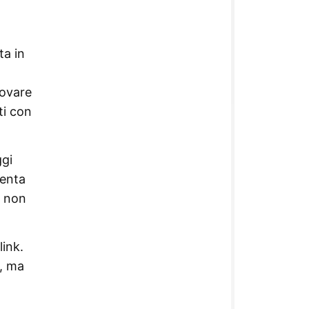
ta in
rovare
ti con
ggi
senta
non
link.
e, ma