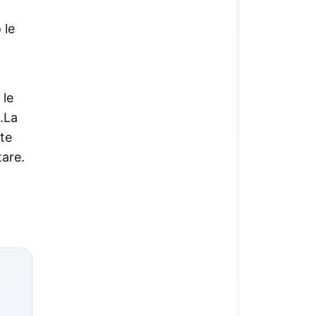
 le
 le
 .La
nte
tare.