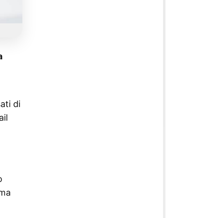
a
ati di
il
o
ema