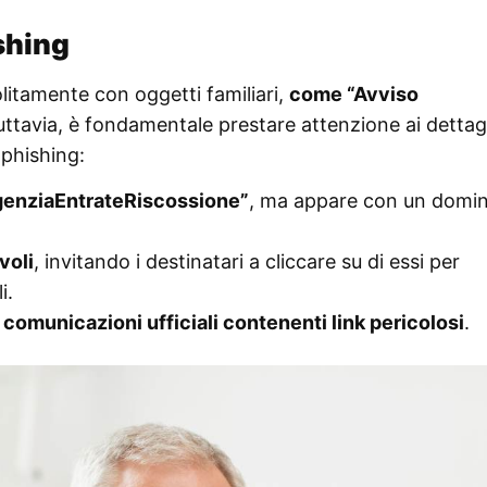
shing
litamente con oggetti familiari,
come “Avviso
uttavia, è fondamentale prestare attenzione ai dettagl
phishing:
AgenziaEntrateRiscossione”
, ma appare con un domin
voli
, invitando i destinatari a cliccare su di essi per
i.
 comunicazioni ufficiali contenenti link pericolosi
.