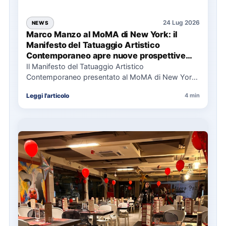
24 Lug 2026
NEWS
Marco Manzo al MoMA di New York: il
Manifesto del Tatuaggio Artistico
Contemporaneo apre nuove prospettive
per il collezionismo
Il Manifesto del Tatuaggio Artistico
Contemporaneo presentato al MoMA di New York
La presentazione del Manifesto del Tatuaggio…
Leggi l'articolo
4 min