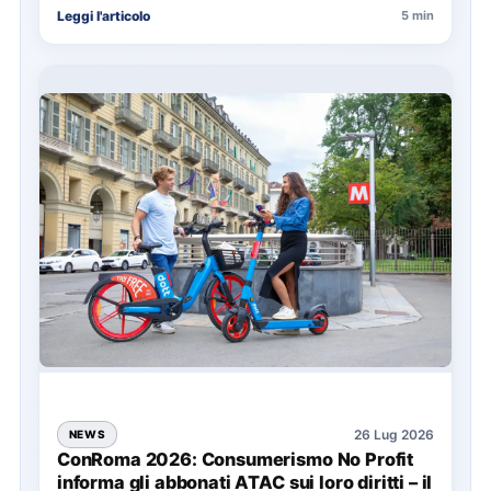
Leggi l'articolo
5 min
soprattutto…
26 Lug 2026
NEWS
ConRoma 2026: Consumerismo No Profit
informa gli abbonati ATAC sui loro diritti – il