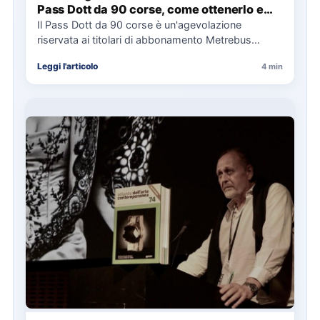
Pass Dott da 90 corse, come ottenerlo e
cosa spetta in caso di disservizi
Il Pass Dott da 90 corse è un'agevolazione
riservata ai titolari di abbonamento Metrebus
annuale ATAC e rappresenta…
Leggi l'articolo
4 min