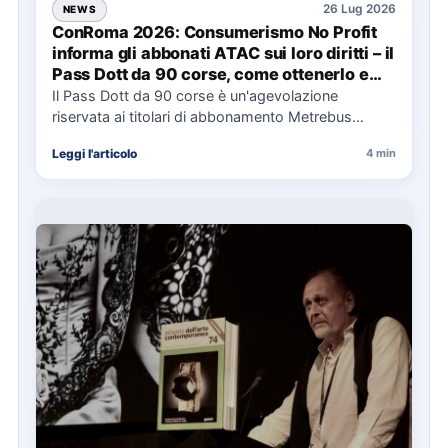
26 Lug 2026
NEWS
ConRoma 2026: Consumerismo No Profit
informa gli abbonati ATAC sui loro diritti – il
Pass Dott da 90 corse, come ottenerlo e
cosa spetta in caso di disservizi
Il Pass Dott da 90 corse è un'agevolazione
riservata ai titolari di abbonamento Metrebus
annuale ATAC e rappresenta…
Leggi l'articolo
4 min