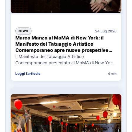
24 Lug 2026
NEWS
Marco Manzo al MoMA di New York: il
Manifesto del Tatuaggio Artistico
Contemporaneo apre nuove prospettive
per il collezionismo
Il Manifesto del Tatuaggio Artistico
Contemporaneo presentato al MoMA di New York
La presentazione del Manifesto del Tatuaggio…
Leggi l'articolo
4 min