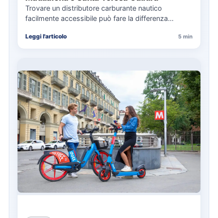
Trovare un distributore carburante nautico
facilmente accessibile può fare la differenza
nell’organizzazione di una giornata in mare,
Leggi l'articolo
5 min
soprattutto…