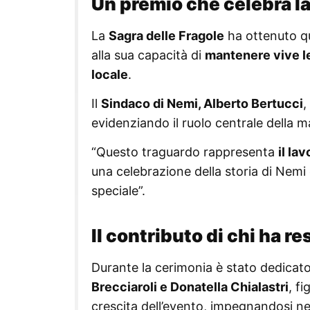
Un premio che celebra la 
La
Sagra delle Fragole
ha ottenuto qu
alla sua capacità di
mantenere vive le 
locale
.
Il
Sindaco di Nemi, Alberto Bertucci
,
evidenziando il ruolo centrale della 
“Questo traguardo rappresenta
il la
una celebrazione della storia di Nemi
speciale”.
Il contributo di chi ha r
Durante la cerimonia è stato dedicat
Brecciaroli e Donatella Chialastri
, f
crescita dell’evento, impegnandosi ne