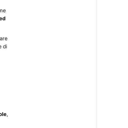
ome
 ed
rare
e di
ole
,