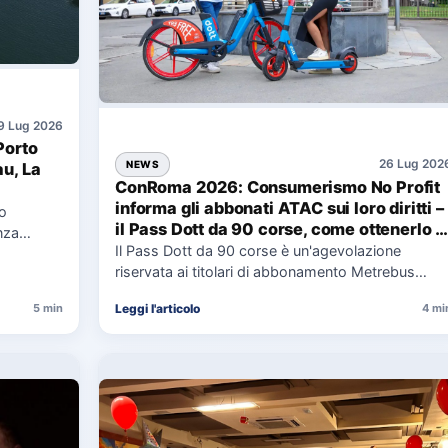
9 Lug 2026
Porto
26 Lug 202
NEWS
au, La
ConRoma 2026: Consumerismo No Profit
informa gli abbonati ATAC sui loro diritti –
co
il Pass Dott da 90 corse, come ottenerlo e
nza
cosa spetta in caso di disservizi
Il Pass Dott da 90 corse è un'agevolazione
e,
riservata ai titolari di abbonamento Metrebus
annuale ATAC e rappresenta…
Leggi l'articolo
5 min
4 mi