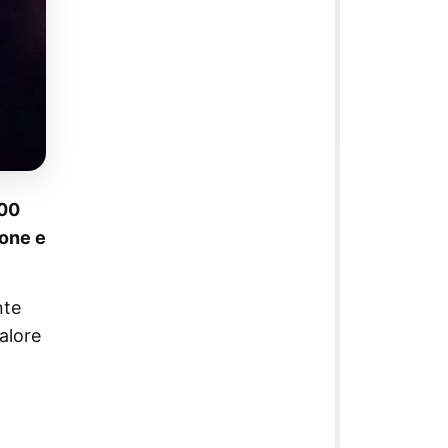
100
ione e
nte
alore