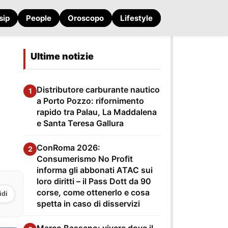
sip
People
Oroscopo
Lifestyle
Ultime notizie
Distributore carburante nautico
1
a Porto Pozzo: rifornimento
rapido tra Palau, La Maddalena
e Santa Teresa Gallura
ConRoma 2026:
2
Consumerismo No Profit
informa gli abbonati ATAC sui
loro diritti – il Pass Dott da 90
corse, come ottenerlo e cosa
idi
spetta in caso di disservizi
Marco Bassano: vivere dove il