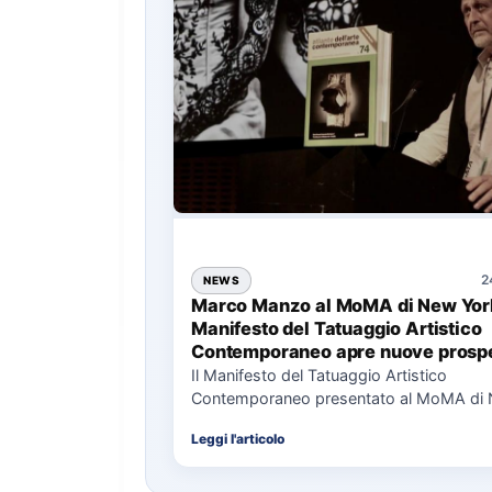
2
NEWS
Marco Manzo al MoMA di New York
Manifesto del Tatuaggio Artistico
Contemporaneo apre nuove prospe
per il collezionismo
Il Manifesto del Tatuaggio Artistico
Contemporaneo presentato al MoMA di
La presentazione del Manifesto del Tat
Leggi l'articolo