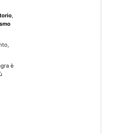
torio
,
ismo
nto,
agra è
ù