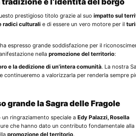
tradizione e l’identità del borgo
esto prestigioso titolo grazie al suo
impatto sul terri
radici culturali
e di essere un vero motore per il
tur
 ha espresso grande soddisfazione per il riconoscime
manifestazione nella
promozione del territorio
:
voro e la dedizione di un’intera comunità
. La nostra S
 e continueremo a valorizzarla per renderla sempre pi
eso grande la Sagra delle Fragole
o un ringraziamento speciale a
Edy Palazzi, Rosella
igure che hanno dato un contributo fondamentale alla
lla
promozione del territorio
.